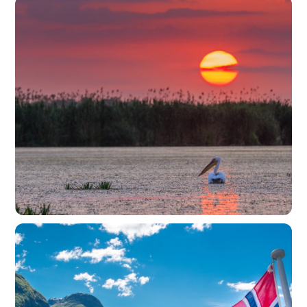
Croaziera
Mic Dejun
Zbor
Cazare
Circuit Delta Dunarii - Aventura
intre mare si natura salbatica pe
hotel plutitor
Romania • 4d
de la 695€/pers