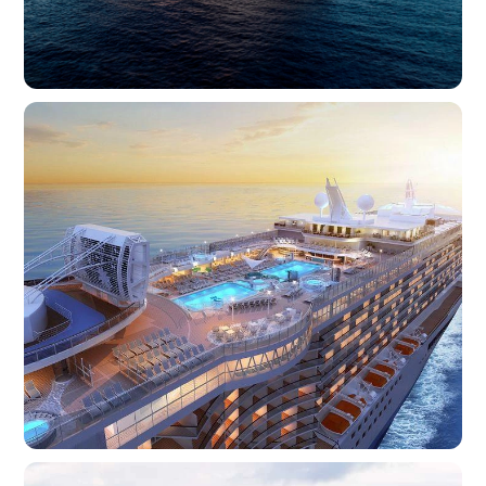
Croaziera
MSC World America: Pe Valuri
Tropicale
SUA • Republica Dominicana • Puerto Rico • 11d
de la 1214€
Croaziera