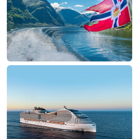
Familie
Zbor
Croaziera
Sold Out
Circuit Norvegia - Trenuri,
Fiorduri si Orase Fermecatoare
Norvegia • 8d
de la 2223 Euro/ pers