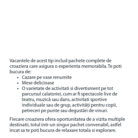
Vacantele de acest tip includ pachete complete de
croaziera care asigura o experienta memorabila. Te poti
bucura de:
Cazare pe vase renumite
Mese delicioase
O varietate de activitati si divertisment pe tot
parcursul calatoriei, cum ar fi spectacole live de
teatru, muzică sau dans, activitati sportive
individuale sau de grup, activități pentru copii,
petreceri pe punte sau degustări de vinuri.
Fiecare croaziera ofera oportunitatea de a vizita multiple
destinatii, totul intr-un singur pachet convenabil, astfel
incat sa te poti bucura de relaxare totala si explorare.