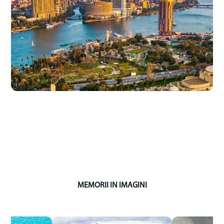
Sold Out
Familie
Circuit
Zbor
CIrcuit Egipt
Egipt • 11d
de la 3220€
MEMORII IN IMAGINI