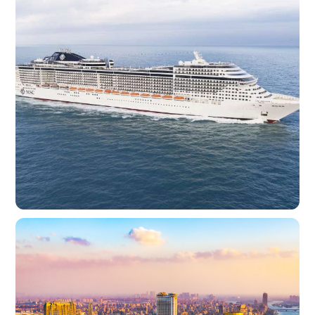
Princess Enchanted: Paradisul
Caraibelor
SUA • Mexic • Belize • 10d
de la 1214€
Croaziera
MSC Prezioasa: Povestea
Fiordurilor
Germania • Norvegia • 15d
de la 1555€