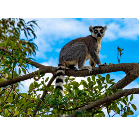
Cazare
Mic Dejun
Plecari Garantate Tot Anul
Madagascar: Paradisul Exotic al
Naturii Salbatice