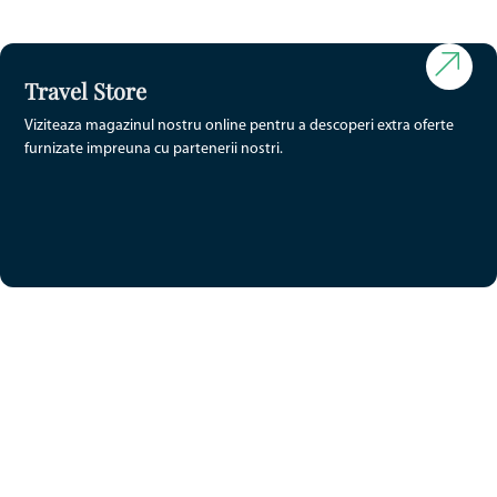
Madagascar • 15d
de la 3482€
Travel Store
Viziteaza magazinul nostru online pentru a descoperi extra oferte
furnizate impreuna cu partenerii nostri.