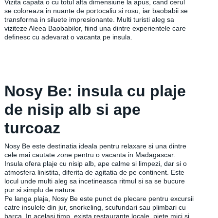
Vizita capata o cu totul alta dimensiune la apus, cand cerul
se coloreaza in nuante de portocaliu si rosu, iar baobabii se
transforma in siluete impresionante. Multi turisti aleg sa
viziteze Aleea Baobabilor, fiind una dintre experientele care
definesc cu adevarat o vacanta pe insula.
Nosy Be: insula cu plaje
de nisip alb si ape
turcoaz
Nosy Be este destinatia ideala pentru relaxare si una dintre
cele mai cautate zone pentru o vacanta in Madagascar.
Insula ofera plaje cu nisip alb, ape calme si limpezi, dar si o
atmosfera linistita, diferita de agitatia de pe continent. Este
locul unde multi aleg sa incetineasca ritmul si sa se bucure
pur si simplu de natura.
Pe langa plaja, Nosy Be este punct de plecare pentru excursii
catre insulele din jur, snorkeling, scufundari sau plimbari cu
barca. In acelasi timp, exista restaurante locale, piete mici si