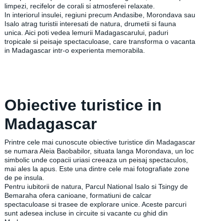
limpezi, recifelor de corali si atmosferei relaxate.
In interiorul insulei, regiuni precum Andasibe, Morondava sau
Isalo atrag turistii interesati de natura, drumetii si fauna
unica. Aici poti vedea lemurii Madagascarului, paduri
tropicale si peisaje spectaculoase, care transforma o vacanta
in Madagascar intr-o experienta memorabila.
Obiective turistice in
Madagascar
Printre cele mai cunoscute obiective turistice din Madagascar
se numara Aleia Baobabilor, situata langa Morondava, un loc
simbolic unde copacii uriasi creeaza un peisaj spectaculos,
mai ales la apus. Este una dintre cele mai fotografiate zone
de pe insula.
Pentru iubitorii de natura, Parcul National Isalo si Tsingy de
Bemaraha ofera canioane, formatiuni de calcar
spectaculoase si trasee de explorare unice. Aceste parcuri
sunt adesea incluse in circuite si vacante cu ghid din