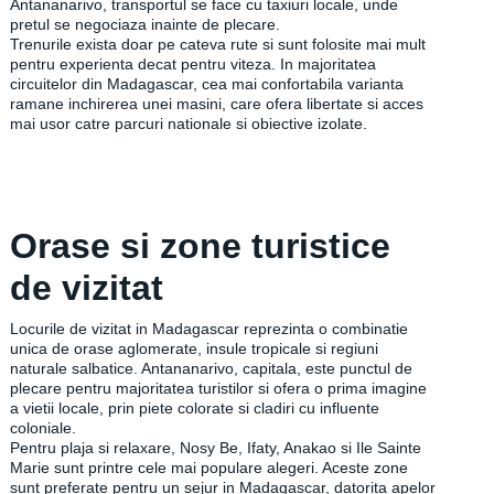
Antananarivo, transportul se face cu taxiuri locale, unde
pretul se negociaza inainte de plecare.
Trenurile exista doar pe cateva rute si sunt folosite mai mult
pentru experienta decat pentru viteza. In majoritatea
circuitelor din Madagascar, cea mai confortabila varianta
ramane inchirerea unei masini, care ofera libertate si acces
mai usor catre parcuri nationale si obiective izolate.
Orase si zone turistice
de vizitat
Locurile de vizitat in Madagascar reprezinta o combinatie
unica de orase aglomerate, insule tropicale si regiuni
naturale salbatice. Antananarivo, capitala, este punctul de
plecare pentru majoritatea turistilor si ofera o prima imagine
a vietii locale, prin piete colorate si cladiri cu influente
coloniale.
Pentru plaja si relaxare, Nosy Be, Ifaty, Anakao si Ile Sainte
Marie sunt printre cele mai populare alegeri. Aceste zone
sunt preferate pentru un sejur in Madagascar, datorita apelor