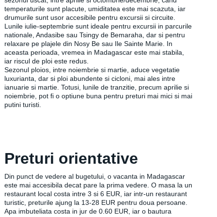
sezonul uscat, intre aprilie si octombrie/decembrie, cand
temperaturile sunt placute, umiditatea este mai scazuta, iar
drumurile sunt usor accesibile pentru excursii si circuite.
Lunile iulie-septembrie sunt ideale pentru excursii in parcurile
nationale, Andasibe sau Tsingy de Bemaraha, dar si pentru
relaxare pe plajele din Nosy Be sau Ile Sainte Marie. In
aceasta perioada, vremea in Madagascar este mai stabila,
iar riscul de ploi este redus.
Sezonul ploios, intre noiembrie si martie, aduce vegetatie
luxurianta, dar si ploi abundente si cicloni, mai ales intre
ianuarie si martie. Totusi, lunile de tranzitie, precum aprilie si
noiembrie, pot fi o optiune buna pentru preturi mai mici si mai
putini turisti.
Preturi orientative
Din punct de vedere al bugetului, o vacanta in Madagascar
este mai accesibila decat pare la prima vedere. O masa la un
restaurant local costa intre 3 si 6 EUR, iar intr-un restaurant
turistic, preturile ajung la 13-28 EUR pentru doua persoane.
Apa imbuteliata costa in jur de 0.60 EUR, iar o bautura