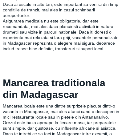
Daca ai escale in alte tari, este important sa verifici din timp
conditiile de tranzit, mai ales in cazul schimbarii
aeroporturilor.
Asigurarea medicala nu este obligatorie, dar este
recomandata, mai ales daca planuiesti activitati in natura,
drumetii sau vizite in parcuri nationale. Daca iti doresti o
experienta mai relaxata si fara griji, vacantele personalizate
in Madagascar reprezinta o alegere mai sigura, deoarece
includ trasee bine definite, transferuri si suport local.
Mancarea traditionala
din Madagascar
Mancarea locala este una dintre surprizele placute dintr-o
vacanta in Madagascar, mai ales atunci cand o descoperi in
mici restaurante locale sau in pietele din Antananarivo.
Orezul este baza aproape la fiecare masa, iar preparatele
sunt simple, dar gustoase, cu influente africane si asiatice.
Daca te intrebi ce sa faci in Madagascar intre excursii, o