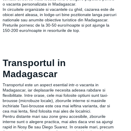
o vacanta personalizata in Madagascar.
In circuitele organizate si vacantele cu ghid, cazarea este de
obicei atent aleasa, in lodge-uri bine pozitionate langa parcuri
nationale sau anumite obiective turistice din Madagascar.
Preturile pornesc de la 30-50 euro/noapte si pot ajunge la
150-200 euro/noapte in resorturile de top.
Transportul in
Madagascar
Transportul este un aspect esential intr-o vacanta in
Madagascar, iar deplasarile necesita adesea rabdare si
flexibilitate. Intre orase, cele mai folosite optiuni sunt taxi-
brousse (microbuze locale), zborurile interne si masinile
inchiriate Taxi-brousse este cea mai ieftina varianta, dar si
cea mai lenta, fiind folosita mai ales de localnici.
Pentru distante mari sau zone greu accesibile, zborurile
interne sunt o alegere practica, mai ales daca vrei sa ajungi
rapid in Nosy Be sau Diego Suarez. In orasele mari, precum