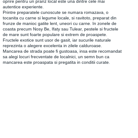
oprire pentru un pranz local este una dintre cele mai
autentice experiente.
Printre preparatele cunoscute se numara romazava, o
tocanita cu carne si legume locale, si ravitoto, preparat din
frunze de manioc gatite lent, uneori cu carne. In zonele de
coasta precum Nosy Be, Ifaty sau Tulear, pestele si fructele
de mare sunt foarte populare si extrem de proaspete.
Fructele exotice sunt usor de gasit, iar sucurile naturale
reprezinta o alegere excelenta in zilele calduroase.
Mancarea de strada poate fi gustoasa, insa este recomandat
sa alegi locuri frecventate de localnici, un semn bun ca
mancarea este proaspata si pregatita in conditii curate.