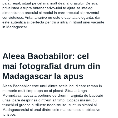
palat regal, situat pe cel mai inalt deal al orasului. De sus,
privelistea asupra Antananarivo-ului te ajuta sa intelegi
dimensiunea orasului si modul in care trecutul si prezentul
convietuiesc. Antananarivo nu este o capitala eleganta, dar
este autentica si perfecta pentru a intra in ritmul unei vacante
in Madagascar.
Aleea Baobabilor: cel
mai fotografiat drum din
Madagascar la apus
Aleea Baobabilor este unul dintre acele locuri care raman in
memorie mult timp dupa ce ai plecat. Situata langa
Morondava, aceasta portiune de drum marginita de baobabi
uriasi pare desprinsa dintr-un alt timp. Copacii masivi, cu
trunchiuri groase si siluete neobisnuite, sunt un simbol al
Madagascarului si unul dintre cele mai cunoscute obiective
turistice.