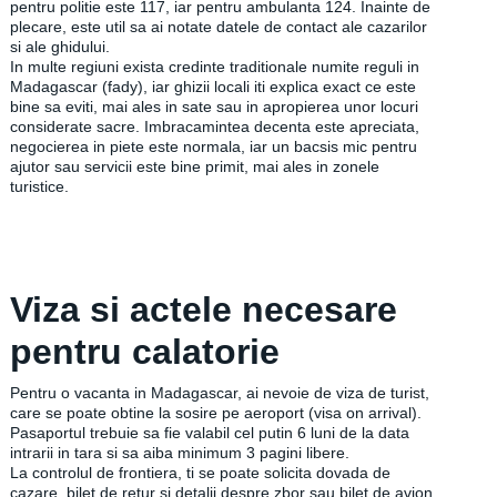
pentru politie este 117, iar pentru ambulanta 124. Inainte de
plecare, este util sa ai notate datele de contact ale cazarilor
si ale ghidului.
In multe regiuni exista credinte traditionale numite reguli in
Madagascar (fady), iar ghizii locali iti explica exact ce este
bine sa eviti, mai ales in sate sau in apropierea unor locuri
considerate sacre. Imbracamintea decenta este apreciata,
negocierea in piete este normala, iar un bacsis mic pentru
ajutor sau servicii este bine primit, mai ales in zonele
turistice.
Viza si actele necesare
pentru calatorie
Pentru o vacanta in Madagascar, ai nevoie de viza de turist,
care se poate obtine la sosire pe aeroport (visa on arrival).
Pasaportul trebuie sa fie valabil cel putin 6 luni de la data
intrarii in tara si sa aiba minimum 3 pagini libere.
La controlul de frontiera, ti se poate solicita dovada de
cazare, bilet de retur si detalii despre zbor sau bilet de avion.