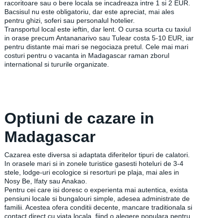
racoritoare sau o bere locala se incadreaza intre 1 si 2 EUR.
Bacsisul nu este obligatoriu, dar este apreciat, mai ales
pentru ghizi, soferi sau personalul hotelier.
Transportul local este ieftin, dar lent. O cursa scurta cu taxiul
in orase precum Antananarivo sau Tulear costa 5-10 EUR, iar
pentru distante mai mari se negociaza pretul. Cele mai mari
costuri pentru o vacanta in Madagascar raman zborul
international si tururile organizate.
Optiuni de cazare in
Madagascar
Cazarea este diversa si adaptata diferitelor tipuri de calatori.
In orasele mari si in zonele turistice gasesti hoteluri de 3-4
stele, lodge-uri ecologice si resorturi pe plaja, mai ales in
Nosy Be, Ifaty sau Anakao.
Pentru cei care isi doresc o experienta mai autentica, exista
pensiuni locale si bungalouri simple, adesea administrate de
familii. Acestea ofera conditii decente, mancare traditionala si
contact direct cu viata locala, fiind o alegere populara pentru