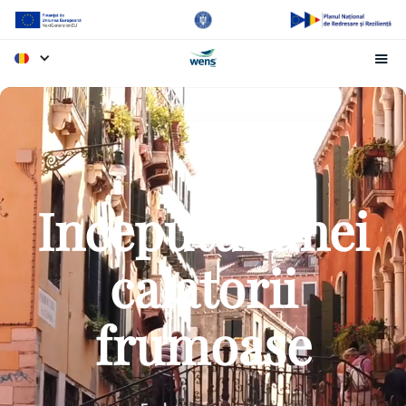
Inceputul unei
calatorii
frumoase