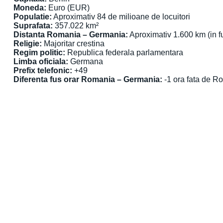
Moneda:
Euro (EUR)
Populatie:
Aproximativ 84 de milioane de locuitori
Suprafata:
357.022 km²
Distanta Romania – Germania:
Aproximativ 1.600 km (in fu
Religie:
Majoritar crestina
Regim politic:
Republica federala parlamentara
Limba oficiala:
Germana
Prefix telefonic:
+49
Diferenta fus orar Romania – Germania:
-1 ora fata de R