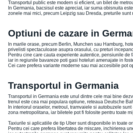
Transportul public este modern si eficient, un bilet de metro
In Germania, bacsisul este apreciat, iar suma obisnuita este
zonele mai mici, precum Leipzig sau Dresda, preturile sunt m
Optiuni de cazare in Germa
In marile orase, precum Berlin, Munchen sau Hamburg, hotelu
privelisti spectaculoase asupra orasului, cu preturi incepan
Pentru cine care cauta experiente autentice, pensiunile de fa
iar in regiunile bavareze poti gasi hoteluri amenajate in fost
Cei care prefera variante moderne sau mai accesibile pot opt
Transportul in Germania
Transportul in Germania este unul dintre cele mai bine dezvol
trenul este cea mai populara optiune, reteaua Deutsche Bah
In interiorul oraselor, metroul, tramvaiele si autobuzele sun
zona metropolitana, iar biletele pot fi folosite pentru toate m
Taxiurile si aplicatiile de tip Uber sunt disponibile in toate o
Pentru cei care prefera libertatea de miscare, inchirierea u