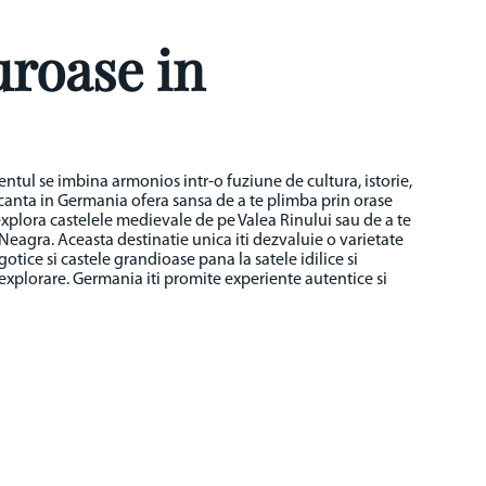
uroase in
entul se imbina armonios intr-o fuziune de cultura, istorie,
vacanta in Germania ofera sansa de a te plimba prin orase
xplora castelele medievale de pe Valea Rinului sau de a te
Neagra. Aceasta destinatie unica iti dezvaluie o varietate
otice si castele grandioase pana la satele idilice si
 explorare. Germania iti promite experiente autentice si