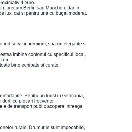
aproximativ 4 euro.
mari, precum Berlin sau Munchen, dar in
de lux, cat si pentru una cu buget moderat.
rind servicii premium, spa-uri elegante si
estea imbina confortul cu specificul local,
acuri.
toate bine echipate si curate.
onfortabile. Pentru un turist in Germania,
urt, cu plecari frecvente.
emele de transport public acopera intreaga
zonelor rurale. Drumurile sunt impecabile,