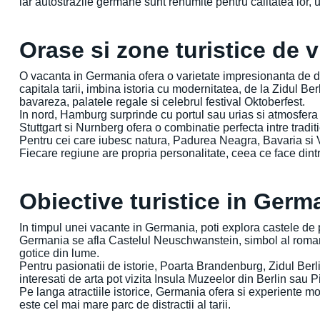
iar autostrazile germane sunt renumite pentru calitatea lor, 
Orase si zone turistice de v
O vacanta in Germania ofera o varietate impresionanta de de
capitala tarii, imbina istoria cu modernitatea, de la Zidul
bavareza, palatele regale si celebrul festival Oktoberfest.
In nord, Hamburg surprinde cu portul sau urias si atmosfera 
Stuttgart si Nurnberg ofera o combinatie perfecta intre tradi
Pentru cei care iubesc natura, Padurea Neagra, Bavaria si Va
Fiecare regiune are propria personalitate, ceea ce face dint
Obiective turistice in Germ
In timpul unei vacante in Germania, poti explora castele de 
Germania se afla Castelul Neuschwanstein, simbol al romantis
gotice din lume.
Pentru pasionatii de istorie, Poarta Brandenburg, Zidul Berl
interesati de arta pot vizita Insula Muzeelor din Berlin s
Pe langa atractiile istorice, Germania ofera si experiente
este cel mai mare parc de distractii al tarii.