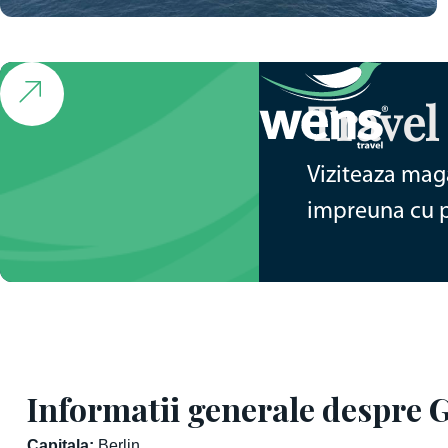
Croaziera
MSC Prezioasa: Povestea
Fiordurilor
Travel
Germania • Norvegia • 15d
de la 1555€
Viziteaza maga
impreuna cu pa
Informatii generale despre
Capitala:
Berlin