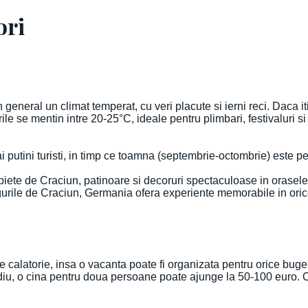
ori
general un climat temperat, cu veri placute si ierni reci. Daca i
le se mentin intre 20-25°C, ideale pentru plimbari, festivaluri s
i putini turisti, in timp ce toamna (septembrie-octombrie) este p
piete de Craciun, patinoare si decoruri spectaculoase in orasele
argurile de Craciun, Germania ofera experiente memorabile in ori
de calatorie, insa o vacanta poate fi organizata pentru orice buget
mediu, o cina pentru doua persoane poate ajunge la 50-100 euro. 