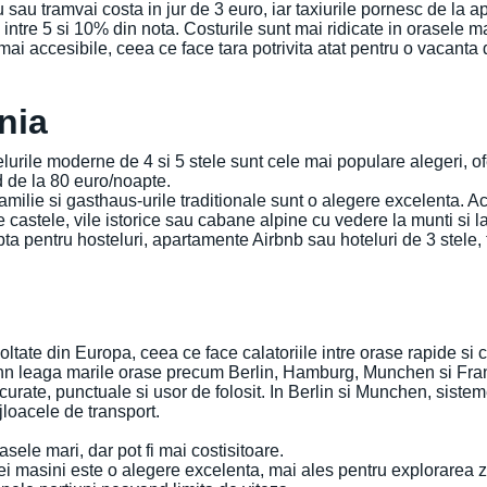
u sau tramvai costa in jur de 3 euro, iar taxiurile pornesc de la 
 intre 5 si 10% din nota. Costurile sunt mai ridicate in orasele 
ai accesibile, ceea ce face tara potrivita atat pentru o vacanta 
nia
rile moderne de 4 si 5 stele sunt cele mai populare alegeri, ofe
d de la 80 euro/noapte.
milie si gasthaus-urile traditionale sunt o alegere excelenta. Ac
e castele, vile istorice sau cabane alpine cu vedere la munti si l
a pentru hosteluri, apartamente Airbnb sau hoteluri de 3 stele, 
tate din Europa, ceea ce face calatoriile intre orase rapide si c
n leaga marile orase precum Berlin, Hamburg, Munchen si Frankf
t curate, punctuale si usor de folosit. In Berlin si Munchen, sist
ijloacele de transport.
rasele mari, dar pot fi mai costisitoare.
nei masini este o alegere excelenta, mai ales pentru explorarea 