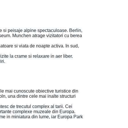
 si peisaje alpine spectaculoase. Berlin,
useum. Munchen atrage vizitatori cu berea
toare si viata de noapte activa. In sud,
te la crame si relaxare in aer liber.
ri.
le mai cunoscute obiective turistice din
, una dintre cele mai inalte structuri
esc de trecutul complex al tarii. Cei
portante complexe muzeale din Europa.
me in miniatura din lume, iar Europa Park