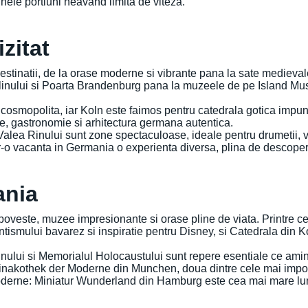
unele portiuni neavand limita de viteza.
izitat
stinatii, de la orase moderne si vibrante pana la sate medievale
 Berlinului si Poarta Brandenburg pana la muzeele de pe Island M
cosmopolita, iar Koln este faimos pentru catedrala gotica impuna
tie, gastronomie si arhitectura germana autentica.
lea Rinului sunt zone spectaculoase, ideale pentru drumetii, vizi
r-o vacanta in Germania o experienta diversa, plina de descoperi
ania
poveste, muzee impresionante si orase pline de viata. Printre ce
mului bavarez si inspiratie pentru Disney, si Catedrala din Koln
inului si Memorialul Holocaustului sunt repere esentiale ce amint
au Pinakothek der Moderne din Munchen, doua dintre cele mai im
 moderne: Miniatur Wunderland din Hamburg este cea mai mare lu