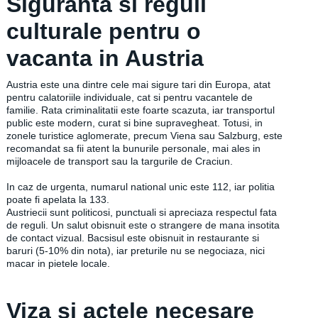
Siguranta si reguli
culturale pentru o
vacanta in Austria
Austria este una dintre cele mai sigure tari din Europa, atat
pentru calatoriile individuale, cat si pentru vacantele de
familie. Rata criminalitatii este foarte scazuta, iar transportul
public este modern, curat si bine supravegheat. Totusi, in
zonele turistice aglomerate, precum Viena sau Salzburg, este
recomandat sa fii atent la bunurile personale, mai ales in
mijloacele de transport sau la targurile de Craciun.
In caz de urgenta, numarul national unic este 112, iar politia
poate fi apelata la 133.
Austriecii sunt politicosi, punctuali si apreciaza respectul fata
de reguli. Un salut obisnuit este o strangere de mana insotita
de contact vizual. Bacsisul este obisnuit in restaurante si
baruri (5-10% din nota), iar preturile nu se negociaza, nici
macar in pietele locale.
Viza si actele necesare