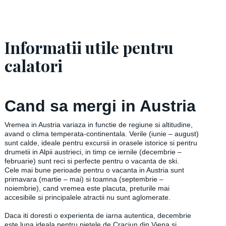
Informatii utile pentru
calatori
Cand sa mergi in Austria
Vremea in Austria variaza in functie de regiune si altitudine,
avand o clima temperata-continentala. Verile (iunie – august)
sunt calde, ideale pentru excursii in orasele istorice si pentru
drumetii in Alpii austrieci, in timp ce iernile (decembrie –
februarie) sunt reci si perfecte pentru o vacanta de ski.
Cele mai bune perioade pentru o vacanta in Austria sunt
primavara (martie – mai) si toamna (septembrie –
noiembrie), cand vremea este placuta, preturile mai
accesibile si principalele atractii nu sunt aglomerate.
Daca iti doresti o experienta de iarna autentica, decembrie
este luna ideala pentru pietele de Craciun din Viena si