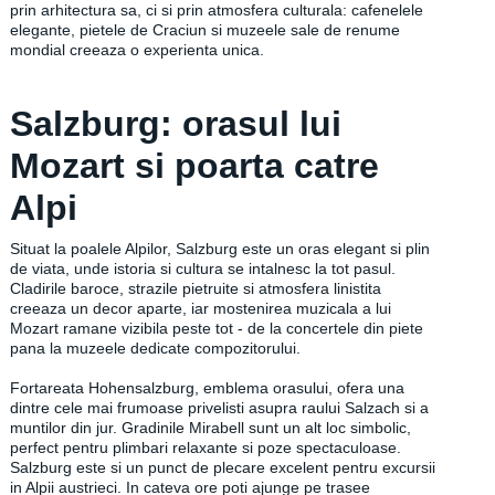
prin arhitectura sa, ci si prin atmosfera culturala: cafenelele
elegante, pietele de Craciun si muzeele sale de renume
mondial creeaza o experienta unica.
Salzburg: orasul lui
Mozart si poarta catre
Alpi
Situat la poalele Alpilor, Salzburg este un oras elegant si plin
de viata, unde istoria si cultura se intalnesc la tot pasul.
Cladirile baroce, strazile pietruite si atmosfera linistita
creeaza un decor aparte, iar mostenirea muzicala a lui
Mozart ramane vizibila peste tot - de la concertele din piete
pana la muzeele dedicate compozitorului.
Fortareata Hohensalzburg, emblema orasului, ofera una
dintre cele mai frumoase privelisti asupra raului Salzach si a
muntilor din jur. Gradinile Mirabell sunt un alt loc simbolic,
perfect pentru plimbari relaxante si poze spectaculoase.
Salzburg este si un punct de plecare excelent pentru excursii
in Alpii austrieci. In cateva ore poti ajunge pe trasee