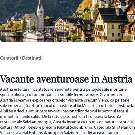
Austria
•
Europa
Calatorii
Destinatii
Vacante aventuroase in Austria
Austria este tara incantatoare, renumita pentru peisajele sale montane
spectaculoase, cultura bogata si traditiile fermecatoare. O vacanta in
Austria inseamna explorarea oraselor vibrante precum Viena, cu palatele
sale imperiale, Salzburg, locul de nastere al lui Mozart si cochetul Innsbruck.
Alpii austrieci, sunt printre favoritii pasionatilor de schi in sezonul rece si
drumetii in lunile calde. De la satele pitoresti din Tirol pana la lacurile
cristaline ale Salzkammergut, Austria incanta cu un mix de natura, istorie si
cultura. Atractii celebre precum Palatul Schönbrunn, Catedrala Sf. stefan din
Viena si castelul Hohensalzburg din Salzburg fac din aceasta tara o