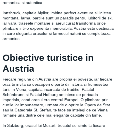
romantica si autentica.
Innsbruck, capitala Alpilor, imbina perfect aventura si linistea
montana. Iarna, partiile sunt un paradis pentru iubitorii de ski,
iar vara, traseele montane si aerul curat transforma orice
plimbare intr-o experienta memorabila. Austria este destinatia
in care eleganta oraselor si farmecul naturii se completeaza
armonios.
Obiective turistice in
Austria
Fiecare regiune din Austria are propria ei poveste, iar fiecare
oras te invita sa descoperi o parte din istoria si frumusetea
tarii. In Viena, capitala incarcata de traditie, Palatul
Schönbrunn si Palatul Hofburg amintesc de perioada
imperiala, cand orasul era centrul Europei. O plimbare prin
curtile lor impunatoare, urmata de o oprire la Opera de Stat
sau la Catedrala Sf. Stefan, te face sa intelegi de ce Viena
ramane una dintre cele mai elegante capitale din lume.
In Salzburg, orasul lui Mozart, trecutul se simte la fiecare