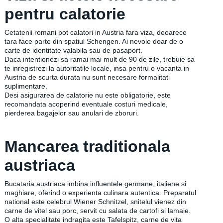
pentru calatorie
Cetatenii romani pot calatori in Austria fara viza, deoarece
tara face parte din spatiul Schengen. Ai nevoie doar de o
carte de identitate valabila sau de pasaport.
Daca intentionezi sa ramai mai mult de 90 de zile, trebuie sa
te inregistrezi la autoritatile locale, insa pentru o vacanta in
Austria de scurta durata nu sunt necesare formalitati
suplimentare.
Desi asigurarea de calatorie nu este obligatorie, este
recomandata acoperind eventuale costuri medicale,
pierderea bagajelor sau anulari de zboruri.
Mancarea traditionala
austriaca
Bucataria austriaca imbina influentele germane, italiene si
maghiare, oferind o experienta culinara autentica. Preparatul
national este celebrul Wiener Schnitzel, snitelul vienez din
carne de vitel sau porc, servit cu salata de cartofi si lamaie.
O alta specialitate indragita este Tafelspitz, carne de vita