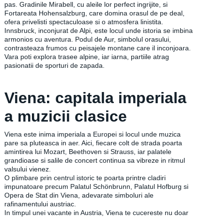
pas. Gradinile Mirabell, cu aleile lor perfect ingrijite, si
Fortareata Hohensalzburg, care domina orasul de pe deal,
ofera privelisti spectaculoase si o atmosfera linistita.
Innsbruck, inconjurat de Alpi, este locul unde istoria se imbina
armonios cu aventura. Podul de Aur, simbolul orasului,
contrasteaza frumos cu peisajele montane care il inconjoara.
Vara poti explora trasee alpine, iar iarna, partiile atrag
pasionatii de sporturi de zapada.
Viena: capitala imperiala
a muzicii clasice
Viena este inima imperiala a Europei si locul unde muzica
pare sa pluteasca in aer. Aici, fiecare colt de strada poarta
amintirea lui Mozart, Beethoven si Strauss, iar palatele
grandioase si salile de concert continua sa vibreze in ritmul
valsului vienez.
O plimbare prin centrul istoric te poarta printre cladiri
impunatoare precum Palatul Schönbrunn, Palatul Hofburg si
Opera de Stat din Viena, adevarate simboluri ale
rafinamentului austriac.
In timpul unei vacante in Austria, Viena te cucereste nu doar