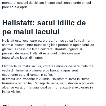
montane, statiuni de ski sau in sate traditionale unde timpul
pare ca s-a oprit.
Hallstatt: satul idilic de
pe malul lacului
Hallstatt este locul care pare prea frumos ca sa fie real – un
sat mic, cocotat intre munti si oglindit perfect in apele unui lac
glacial. Cu case din lemn colorate, stradute inguste si
privelisti de basm, Hallstatt este unul dintre cele mai
fotografiate locuri din lume.
Plimbarile pe malul lacului, vizitarea minelor de sare, cele mai
vechi din lume, si o plimbare cu barca la apus sunt
experiente care iti raman in suflet.
In timpul unei vacante in Austria, Hallstatt te invita la liniste,
frumusete si traditie. Pe timp de iarna, satul devine o poveste
alba, iar vara, un refugiu ideal pentru relaxare si explorare in
inima Alpilor.