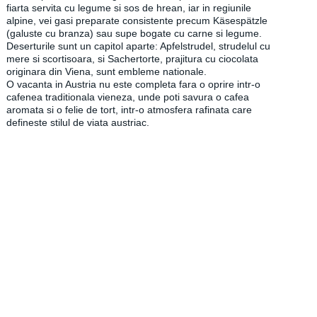
fiarta servita cu legume si sos de hrean, iar in regiunile
alpine, vei gasi preparate consistente precum Käsespätzle
(galuste cu branza) sau supe bogate cu carne si legume.
Deserturile sunt un capitol aparte: Apfelstrudel, strudelul cu
mere si scortisoara, si Sachertorte, prajitura cu ciocolata
originara din Viena, sunt embleme nationale.
O vacanta in Austria nu este completa fara o oprire intr-o
cafenea traditionala vieneza, unde poti savura o cafea
aromata si o felie de tort, intr-o atmosfera rafinata care
defineste stilul de viata austriac.