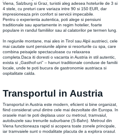
Viena, Salzburg si Graz, turistii aleg adesea hotelurile de 3 si
4 stele, cu preturi care variaza intre 90 si 150 EUR, dar
impresioneaza prin confort si servicii impecabile.
Pentru o experienta autentica, poti alege si pensiuni
traditionale sau apartamente in regim hotelier, foarte
populare in randul familiilor sau al calatorilor pe termen lung.
In regiunile montane, mai ales in Tirol sau Alpii austrieci, cele
mai cautate sunt pensiunile alpine si resorturile cu spa, care
combina peisajele spectaculoase cu relaxarea
completa.Daca iti doresti o vacanta in Austria in stil autentic,
exista si „Gasthof-uri” – hanuri traditionale conduse de familii
locale, unde te poti bucura de gastronomie austriaca si
ospitalitate calda.
Transportul in Austria
Transportul in Austria este modern, eficient si bine organizat,
fiind considerat unul dintre cele mai dezvoltate din Europa. In
orasele mari te poti deplasa usor cu metroul, tramvaiul,
autobuzele sau trenurile suburbane (S-Bahn). Metroul din
Viena functioneaza rapid si acopera toate zonele principale,
iar tramvaiele sunt o modalitate placuta de a explora orasul.