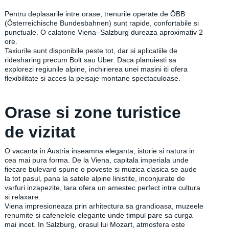
Pentru deplasarile intre orase, trenurile operate de ÖBB
(Österreichische Bundesbahnen) sunt rapide, confortabile si
punctuale. O calatorie Viena–Salzburg dureaza aproximativ 2
ore.
Taxiurile sunt disponibile peste tot, dar si aplicatiile de
ridesharing precum Bolt sau Uber. Daca planuiesti sa
explorezi regiunile alpine, inchirierea unei masini iti ofera
flexibilitate si acces la peisaje montane spectaculoase.
Orase si zone turistice
de vizitat
O vacanta in Austria inseamna eleganta, istorie si natura in
cea mai pura forma. De la Viena, capitala imperiala unde
fiecare bulevard spune o poveste si muzica clasica se aude
la tot pasul, pana la satele alpine linistite, inconjurate de
varfuri inzapezite, tara ofera un amestec perfect intre cultura
si relaxare.
Viena impresioneaza prin arhitectura sa grandioasa, muzeele
renumite si cafenelele elegante unde timpul pare sa curga
mai incet. In Salzburg, orasul lui Mozart, atmosfera este