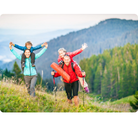
Mic Dejun
Cazare
Vacante la munte in Austria
Austria • 7d
De la 434 €/ adult, in camera dubla