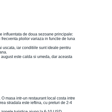
te influentata de doua sezoane principale:
frecventa ploilor variaza in functie de luna
scata, iar conditiile sunt ideale pentru
ana.
n august este calda si umeda, dar aceasta
 O masa intr-un restaurant local costa intre
a stradala este ieftina, cu preturi de 2-4
n zonele turistice ajung la 6-10 USD.