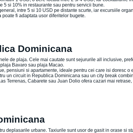
re 5 si 10% in restaurante sau pentru servicii bune.
general, intre 5 si 10 USD pe distante scurte, iar excursiile organ
poate fi adaptata usor diferitelor bugete.
lica Dominicana
le de plaja. Cele mai cautate sunt sejururile all inclusive, prefer
m plaja Bavaro sau plaja Macao.
tique, pensiuni si apartamente, ideale pentru cei care isi doresc
tru un circuit in Republica Dominicana sau un city break combina
um Las Terrenas, Cabarete sau Juan Dolio ofera cazari mai retras
Dominicana
ru deplasarile urbane. Taxiurile sunt usor de gasit in orase si st