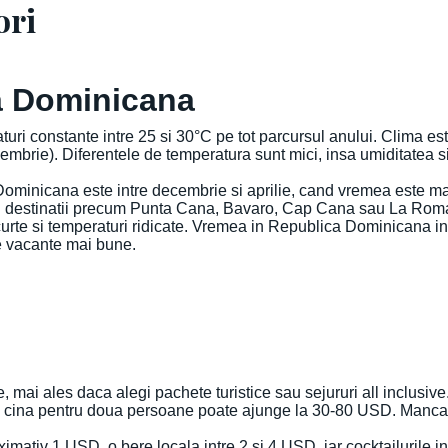
ori
a Dominicana
ri constante intre 25 si 30°C pe tot parcursul anului. Clima es
mbrie). Diferentele de temperatura sunt mici, insa umiditatea si 
inicana este intre decembrie si aprilie, cand vremea este mai u
entru destinatii precum Punta Cana, Bavaro, Cap Cana sau La Rom
urte si temperaturi ridicate. Vremea in Republica Dominicana i
 de vacante mai bune.
mai ales daca alegi pachete turistice sau sejururi all inclusive.
i, o cina pentru doua persoane poate ajunge la 30-80 USD. Mancare
ximativ 1 USD, o bere locala intre 2 si 4 USD, iar cocktailurile i