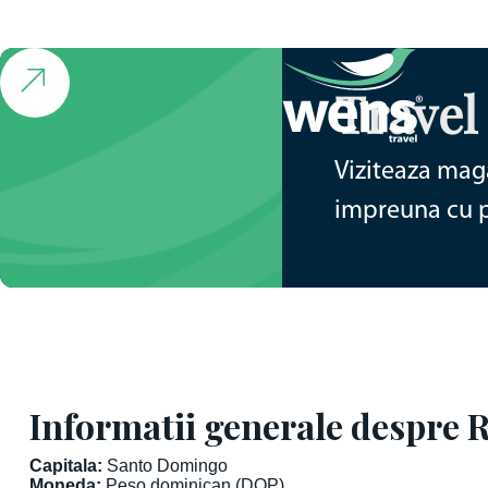
Croaziera
MSC World America: Pe Valuri
Tropicale
Travel
SUA • Republica Dominicana • Puerto Rico • 11d
de la 1214€
Viziteaza maga
impreuna cu pa
Informatii generale despre
Capitala:
Santo Domingo
Moneda:
Peso dominican (DOP)