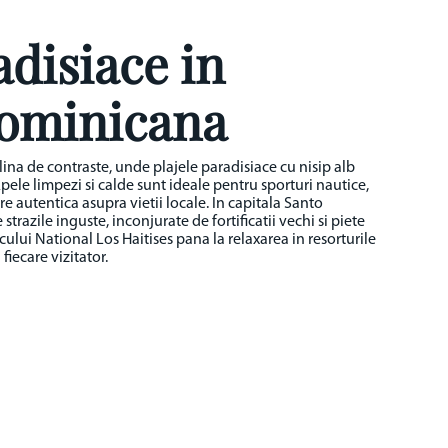
disiace in
Dominicana
ina de contraste, unde plajele paradisiace cu nisip alb
Apele limpezi si calde sunt ideale pentru sporturi nautice,
ire autentica asupra vietii locale. In capitala Santo
trazile inguste, inconjurate de fortificatii vechi si piete
ului National Los Haitises pana la relaxarea in resorturile
fiecare vizitator.