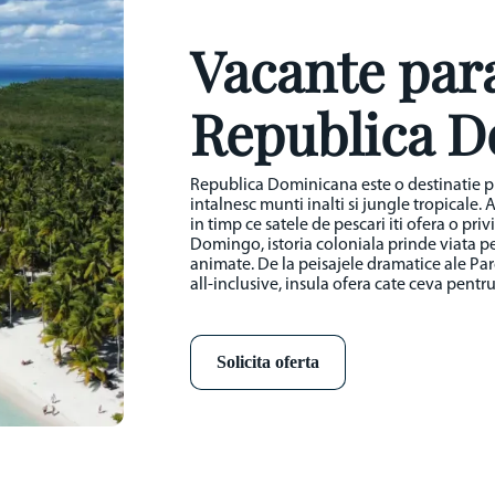
Vacante para
Republica 
Republica Dominicana este o destinatie pl
intalnesc munti inalti si jungle tropicale. 
in timp ce satele de pescari iti ofera o priv
Domingo, istoria coloniala prinde viata pe s
animate. De la peisajele dramatice ale Parc
all-inclusive, insula ofera cate ceva pentru 
Solicita oferta