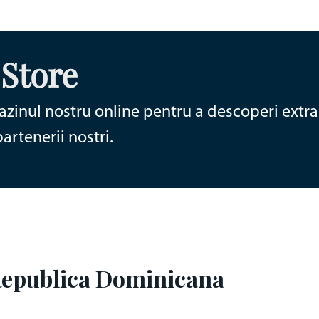
All inclusive
Cazare
Locuri Disponibile
Vacante exotice - Republica
Dominicana
 Store
Republica Dominicana • 8d
de la 1372€/pers
zinul nostru online pentru a descoperi extra 
rtenerii nostri.
 Republica Dominicana