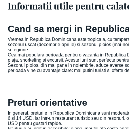
Informatii utile pentru calat
Cand sa mergi in Republic
Vremea in Republica Dominicana este tropicala, cu temperatu
sezonul uscat (decembrie-aprilie) si sezonul ploios (mai-noie
si regiune.
Cea mai populara perioada pentru o vacanta in Republica Dom
plaja, snorkeling si excursii. Aceste luni sunt perfecte p
Sezonul ploios, din mai pana in noiembrie, aduce averse sc
perioada vine cu avantaje clare: mai putini turisti si oferte
Preturi orientative
In general, preturile in Republica Dominicana sunt moderate, 
6 si 14 USD, iar intr-un restaurant turistic sau din resortur
USD pentru gustari rapide.
Bauturile au preturi accesibile: o apa imbuteliata costa apro