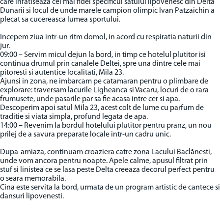
care infatiseaza cel mai fidel specificul satului lipovenesc din Delta
Dunarii si locul de unde marele campion olimpic Ivan Patzaichin a
plecat sa cucereasca lumea sportului.
Incepem ziua intr-un ritm domol, in acord cu respiratia naturii din
jur.
09:00 – Servim micul dejun la bord, in timp ce hotelul plutitor isi
continua drumul prin canalele Deltei, spre una dintre cele mai
pitoresti si autentice localitati, Mila 23.
Ajunsi in zona, ne imbarcam pe catamaran pentru o plimbare de
explorare: traversam lacurile Ligheanca si Vacaru, locuri de o rara
frumusete, unde pasarile par sa fie acasa intre cer si apa.
Descoperim apoi satul Mila 23, acest colt de lume cu parfum de
traditie si viata simpla, profund legata de apa.
14:00 – Revenim la bordul hotelului plutitor pentru pranz, un nou
prilej de a savura preparate locale intr-un cadru unic.
Dupa-amiaza, continuam croaziera catre zona Lacului Baclănesti,
unde vom ancora pentru noapte. Apele calme, apusul filtrat prin
stuf si linistea ce se lasa peste Delta creeaza decorul perfect pentru
o seara memorabila.
Cina este servita la bord, urmata de un program artistic de cantece si
dansuri lipovenesti.