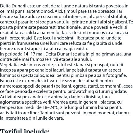
Delta Dunarii este un colt de rai, unde natura isi canta povestea in
cel mai pur si autentic mod. Aici, timpul pare sa se opreasca, iar
fiecare suflare aduce cu ea mirosul interesant al apei si al stufului,
cantecul pasarilor si soapta vantului printre nuferii albi si galbeni. Te
poarta printre sate pescaresti traditionale, unde povestile vechi si
ospitalitatea calda a oamenilor fac sa te simti norocos ca ai ocazia
sa fii prezent aici. Este locul unde simti libertatea pura, unde te
pierzi in frumusetea unei lumi care refuza sa fie grabita si unde
fiecare rasarit si apus iti arata ca magia exista.
In perioada 14–17 mai, Delta Dunarii se afla in plina primavara, una
dintre cele mai frumoase si vii etape ale anului.
Vegetatia este intens verde, stuful este tanar si proaspat, nuferii
incep sa apara pe canale si lacuri, iar peisajul capata un aspect
luminos si spectaculos, ideal pentru plimbari pe apa si fotografie.
Fauna este extrem de activa: este sezon de cuibarit pentru
numeroase specii de pasari (pelicani, egrete, starci, cormorani), ceea
ce face perioada excelenta pentru birdwatching si tururi ghidate.
Activitatea pe canale este animata, dar inca linistita, fara
aglomeratia specifica verii. Vremea este, in general, placuta, cu
temperaturi medii de 18–24°C, zile lungi si lumina buna pentru
activitati in aer liber. Tantarii sunt prezenti in mod moderat, dar nu
la intensitatea din lunile de vara.
Tariful include: