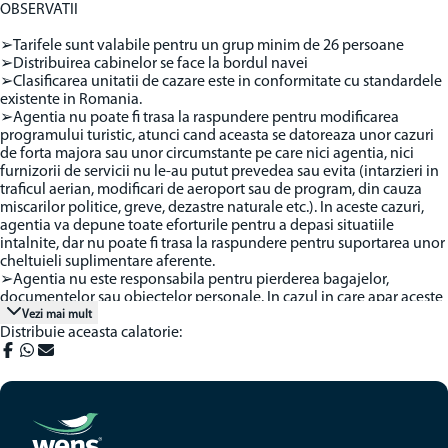
OBSERVATII
➢Tarifele sunt valabile pentru un grup minim de 26 persoane
➢Distribuirea cabinelor se face la bordul navei
➢Clasificarea unitatii de cazare este in conformitate cu standardele
existente in Romania.
➢Agentia nu poate fi trasa la raspundere pentru modificarea
programului turistic, atunci cand aceasta se datoreaza unor cazuri
de forta majora sau unor circumstante pe care nici agentia, nici
furnizorii de servicii nu le-au putut prevedea sau evita (intarzieri in
traficul aerian, modificari de aeroport sau de program, din cauza
miscarilor politice, greve, dezastre naturale etc.). In aceste cazuri,
agentia va depune toate eforturile pentru a depasi situatiile
intalnite, dar nu poate fi trasa la raspundere pentru suportarea unor
cheltuieli suplimentare aferente.
➢Agentia nu este responsabila pentru pierderea bagajelor,
documentelor sau obiectelor personale. In cazul in care apar aceste
situatii nedorite, turistul are obligatia de a depune personal o
Vezi mai mult
Distribuie aceasta calatorie:
plangere la organele competente.
➢Agentia nu este responsabila pentru eventualele perturbari ale
programului de zbor.
➢In cazul in care pentru data rezervarii exista restrictii de circulatie,
impuse de autoritati si doriti anularea rezervarii, nu ne obligam la
restituirea pretului pachetului achizitionat, dar acceptam, in acelasi
pret incasat, prestarea serviciului intr-o alta perioada de timp, de