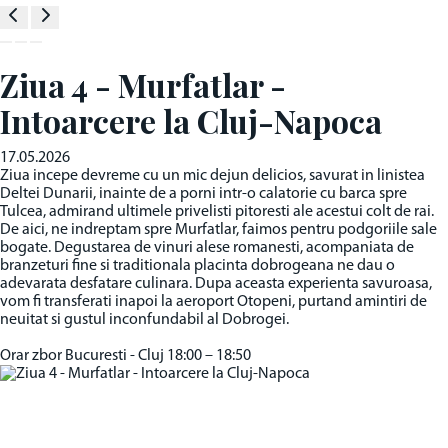
Ziua 4 - Murfatlar -
Intoarcere la Cluj-Napoca
17.05.2026
Ziua incepe devreme cu un mic dejun delicios, savurat in linistea
Deltei Dunarii, inainte de a porni intr-o calatorie cu barca spre
Tulcea, admirand ultimele privelisti pitoresti ale acestui colt de rai.
De aici, ne indreptam spre Murfatlar, faimos pentru podgoriile sale
bogate. Degustarea de vinuri alese romanesti, acompaniata de
branzeturi fine si traditionala placinta dobrogeana ne dau o
adevarata desfatare culinara. Dupa aceasta experienta savuroasa,
vom fi transferati inapoi la aeroport Otopeni, purtand amintiri de
neuitat si gustul inconfundabil al Dobrogei.
Orar zbor Bucuresti - Cluj 18:00 – 18:50