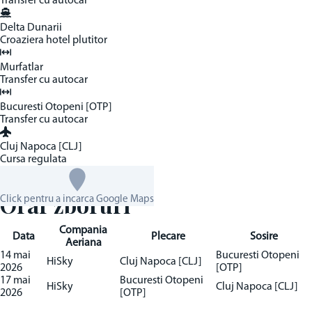
Transfer cu autocar
Delta Dunarii
Croaziera hotel plutitor
Murfatlar
Transfer cu autocar
Bucuresti Otopeni [OTP]
Transfer cu autocar
Cluj Napoca [CLJ]
Cursa regulata
Orar zboruri
Click pentru a incarca Google Maps
Compania
Data
Plecare
Sosire
Aeriana
14 mai
Bucuresti Otopeni
HiSky
Cluj Napoca [CLJ]
2026
[OTP]
17 mai
Bucuresti Otopeni
HiSky
Cluj Napoca [CLJ]
2026
[OTP]