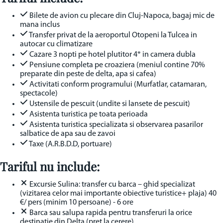
Bilete de avion cu plecare din Cluj-Napoca, bagaj mic de
mana inclus
Transfer privat de la aeroportul Otopeni la Tulcea in
autocar cu climatizare
Cazare 3 nopti pe hotel plutitor 4* in camera dubla
Pensiune completa pe croaziera (meniul contine 70%
preparate din peste de delta, apa si cafea)
Activitati conform programului (Murfatlar, catamaran,
spectacole)
Ustensile de pescuit (undite si lansete de pescuit)
Asistenta turistica pe toata perioada
Asistenta turistica specializata si observarea pasarilor
salbatice de apa sau de zavoi
Taxe (A.R.B.D.D, portuare)
Tariful nu include:
Excursie Sulina: transfer cu barca – ghid specializat
(vizitarea celor mai importante obiective turistice+ plaja) 40
€/ pers (minim 10 persoane) - 6 ore
Barca sau salupa rapida pentru transferuri la orice
destinatie din Delta (pret la cerere)