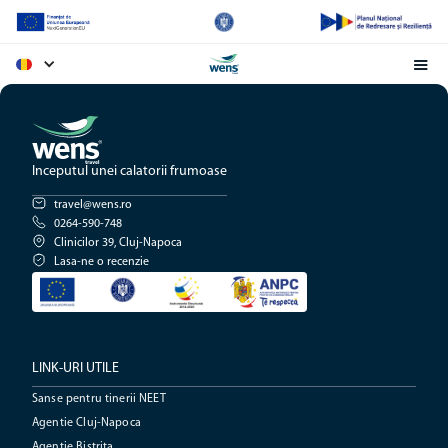
Inceputul unei calatorii frumoase
travel@wens.ro
0264-590-748
Clinicilor 39, Cluj-Napoca
Lasa-ne o recenzie
LINK-URI UTILE
Sanse pentru tinerii NEET
Agentie Cluj-Napoca
Agentie Bistrita