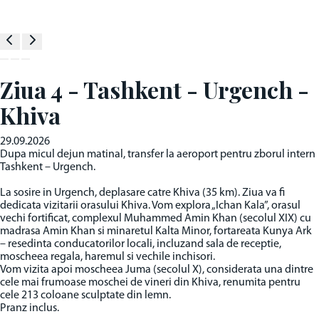
Ziua 4 - Tashkent - Urgench -
Khiva
29.09.2026
Dupa micul dejun matinal, transfer la aeroport pentru zborul intern
Tashkent – Urgench.
La sosire in Urgench, deplasare catre Khiva (35 km). Ziua va fi
dedicata vizitarii orasului Khiva. Vom explora „Ichan Kala”, orasul
vechi fortificat, complexul Muhammed Amin Khan (secolul XIX) cu
madrasa Amin Khan si minaretul Kalta Minor, fortareata Kunya Ark
– resedinta conducatorilor locali, incluzand sala de receptie,
moscheea regala, haremul si vechile inchisori.
Vom vizita apoi moscheea Juma (secolul X), considerata una dintre
cele mai frumoase moschei de vineri din Khiva, renumita pentru
cele 213 coloane sculptate din lemn.
Pranz inclus.