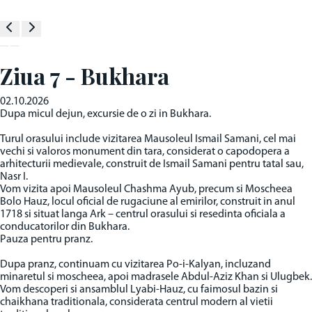
Ziua 7 - Bukhara
02.10.2026
Dupa micul dejun, excursie de o zi in Bukhara.
Turul orasului include vizitarea Mausoleul Ismail Samani, cel mai
vechi si valoros monument din tara, considerat o capodopera a
arhitecturii medievale, construit de Ismail Samani pentru tatal sau,
Nasr I.
Vom vizita apoi Mausoleul Chashma Ayub, precum si Moscheea
Bolo Hauz, locul oficial de rugaciune al emirilor, construit in anul
1718 si situat langa Ark – centrul orasului si resedinta oficiala a
conducatorilor din Bukhara.
Pauza pentru pranz.
Dupa pranz, continuam cu vizitarea Po-i-Kalyan, incluzand
minaretul si moscheea, apoi madrasele Abdul-Aziz Khan si Ulugbek.
Vom descoperi si ansamblul Lyabi-Hauz, cu faimosul bazin si
chaikhana traditionala, considerata centrul modern al vietii