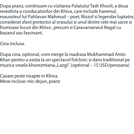
Dupa pranz, continuam cu vizitarea Palatului Tash Khovli, a doua
resedinta a conducatorilor din Khiva, care include haremul,
mausoleul lui Pahlavan Mahmud – poet, filozof si legendar luptator,
considerat sfant protector al orasului si unul dintre cele mai sacre si
frumoase locuri din Khiva , precum si Caravanseraiul Regal cu
bazarul sau fascinant.
Cina inclusa.
Dupa cina, optional, vom merge la madrasa Mukhammad Amin
Khan pentru a asista la un spectacol folcloric si dans traditional pe
muzica vesela khorezmiana „Lazgi”. (optional – 15 USD/persoana)
Cazare peste noapte in Khiva.
Mese incluse: mic dejun, pranz