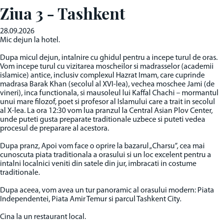
Ziua 3 - Tashkent
28.09.2026
Mic dejun la hotel.
Dupa micul dejun, intalnire cu ghidul pentru a incepe turul de oras.
Vom incepe turul cu vizitarea moscheilor si madrasselor (academii
islamice) antice, inclusiv complexul Hazrat Imam, care cuprinde
madrasa Barak Khan (secolul al XVI-lea), vechea moschee Jami (de
vineri), inca functionala, si mausoleul lui Kaffal Chachi – mormantul
unui mare filozof, poet si profesor al Islamului care a trait in secolul
al X-lea. La ora 12:30 vom lua pranzul la Central Asian Plov Center,
unde puteti gusta preparate traditionale uzbece si puteti vedea
procesul de preparare al acestora.
Dupa pranz, Apoi vom face o oprire la bazarul „Charsu”, cea mai
cunoscuta piata traditionala a orasului si un loc excelent pentru a
intalni localnici veniti din satele din jur, imbracati in costume
traditionale.
Dupa aceea, vom avea un tur panoramic al orasului modern: Piata
Independentei, Piata Amir Temur si parcul Tashkent City.
Cina la un restaurant local.