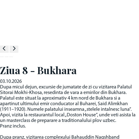
Ziua 8 - Bukhara
03.10.2026
Dupa micul dejun, excursie de jumatate de zi cu vizitarea Palatul
Sitorai Mokhi-Khosa, resedinta de vara a emirilor din Bukhara.
Palatul este situat la aproximativ 4 km nord de Bukhara si a
apartinut ultimului emir conducator al Buharei, Said Alimkhan
(1911–1920). Numele palatului inseamna „stelele intalnesc luna”.
Apoi, vizita la restaurantul local „Doston House”, unde veti asista la
un masterclass de preparare a traditionalului plov uzbec.
Pranz inclus.
Dupa pranz, vizitarea complexului Bahauddin Naqshband