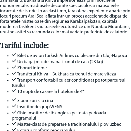
Samarkand, Bukhara si Khiva impresioneaza prin moscheile
monumentale, madrasele decorate spectaculos si mausoleele
incarcate de istorie. In acelasi timp, tara ofera experiente aparte prin
locuri precum Aral Sea, aflata intr-un proces accelerat de disparitie,
fortaretele misterioase din regiunea Karakalpakstan, capitala
moderna Tashkent sau traseele ecoturistice din Nuratau Mountains,
reusind astfel sa raspunda celor mai variate preferinte de calatorie.
Tariful include:
Bilet de avion Turkish Airlines cu plecare din Cluj-Napoca
Un bagaj mic de mana + unul de cala (23 kg)
Zboruri interne
Transferul Khiva – Bukhara cu trenul de mare viteza
Transport confortabil cu aer conditionat pe tot parcursul
turului
10 nopti de cazare la hoteluri de 4*
3 pranzuri si o cina
Insotitor de grup WENS
Ghid insotitor de lb engleza pe toata perioada
programului
Master-class de preparare a traditionalului plov uzbec
Excursii conform programului