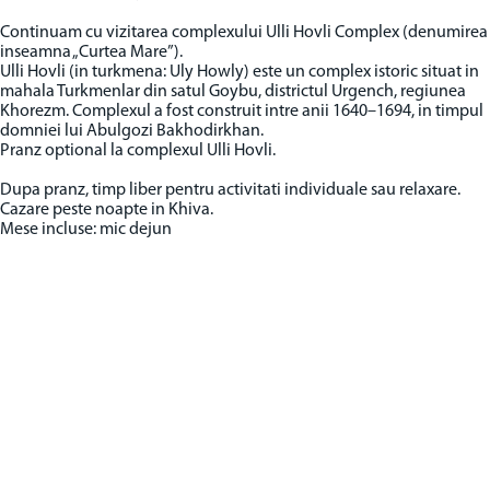
Continuam cu vizitarea complexului Ulli Hovli Complex (denumirea
inseamna „Curtea Mare”).
Ulli Hovli (in turkmena: Uly Howly) este un complex istoric situat in
mahala Turkmenlar din satul Goybu, districtul Urgench, regiunea
Khorezm. Complexul a fost construit intre anii 1640–1694, in timpul
domniei lui Abulgozi Bakhodirkhan.
Pranz optional la complexul Ulli Hovli.
Dupa pranz, timp liber pentru activitati individuale sau relaxare.
Cazare peste noapte in Khiva.
Mese incluse: mic dejun