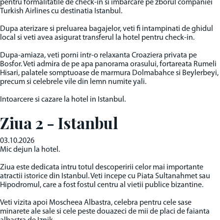
pentru formalitatile de check-in si imbarcare pe zborul companiei
Turkish Airlines cu destinatia Istanbul.
Dupa aterizare si preluarea bagajelor, veti fi intampinati de ghidul
local si veti avea asigurat transferul la hotel pentru check-in.
Dupa-amiaza, veti porni intr-o relaxanta Croaziera privata pe
Bosfor. Veti admira de pe apa panorama orasului, fortareata Rumeli
Hisari, palatele somptuoase de marmura Dolmabahce si Beylerbeyi,
precum si celebrele vile din lemn numite yali.
Intoarcere si cazare la hotel in Istanbul.
Ziua 2 - Istanbul
03.10.2026
Mic dejun la hotel.
Ziua este dedicata intru totul descoperirii celor mai importante
atractii istorice din Istanbul. Veti incepe cu Piata Sultanahmet sau
Hipodromul, care a fost fostul centru al vietii publice bizantine.
Veti vizita apoi Moscheea Albastra, celebra pentru cele sase
minarete ale sale si cele peste douazeci de mii de placi de faianta