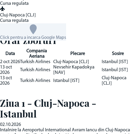
Cursa regulata
Cluj-Napoca [CLJ]
Cursa regulata
Orar zboruri
Click pentru a incarca Google Maps
Compania
Data
Plecare
Sosire
Aeriana
2 oct 2026
Turkish Airlines
Cluj-Napoca [CLJ]
Istanbul [IST]
13 oct
Nevsehir Kapadokya
Turkish Airlines
Istanbul [IST]
2026
[NAV]
13 oct
Cluj-Napoca
Turkish Airlines
Istanbul [IST]
2026
[CLJ]
Ziua 1 - Cluj-Napoca -
Istanbul
02.10.2026
Intalnire la Aeroportul International Avram Iancu din Cluj-Napoca