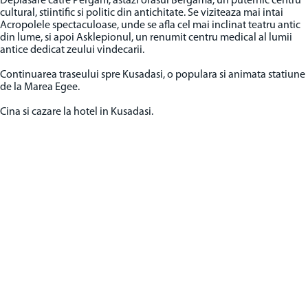
Deplasare catre Pergam, astazi orasul Bergama, un puternic centru
cultural, stiintific si politic din antichitate. Se viziteaza mai intai
Acropolele spectaculoase, unde se afla cel mai inclinat teatru antic
din lume, si apoi Asklepionul, un renumit centru medical al lumii
antice dedicat zeului vindecarii.
Continuarea traseului spre Kusadasi, o populara si animata statiune
de la Marea Egee.
Cina si cazare la hotel in Kusadasi.