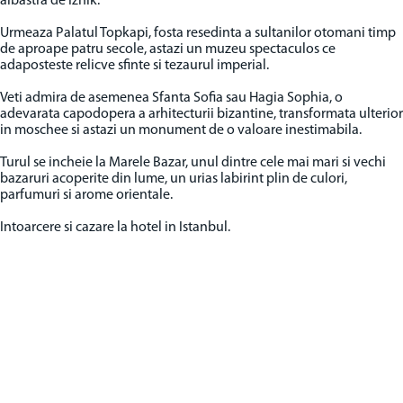
albastra de Iznik.
Urmeaza Palatul Topkapi, fosta resedinta a sultanilor otomani timp
de aproape patru secole, astazi un muzeu spectaculos ce
adaposteste relicve sfinte si tezaurul imperial.
Veti admira de asemenea Sfanta Sofia sau Hagia Sophia, o
adevarata capodopera a arhitecturii bizantine, transformata ulterior
in moschee si astazi un monument de o valoare inestimabila.
Turul se incheie la Marele Bazar, unul dintre cele mai mari si vechi
bazaruri acoperite din lume, un urias labirint plin de culori,
parfumuri si arome orientale.
Intoarcere si cazare la hotel in Istanbul.