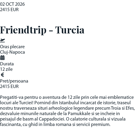
02 OCT
2026
2415 EUR
Friendtrip - Turcia
Oras plecare
Cluj-Napoca
Durata
12 zile
Pret/persoana
2415 EUR
Pregatiti-va pentru o aventura de 12 zile prin cele mai emblematice
locuri ale Turciei! Pornind din Istanbulul incarcat de istorie, traseul
nostru traverseaza situri arheologice legendare precum Troia si Efes,
dezvaluie minunile naturale de la Pamukkale si se incheie in
peisajul de basm al Cappadociei. O calatorie culturala si vizuala
fascinanta, cu ghid in limba romana si servicii premium.