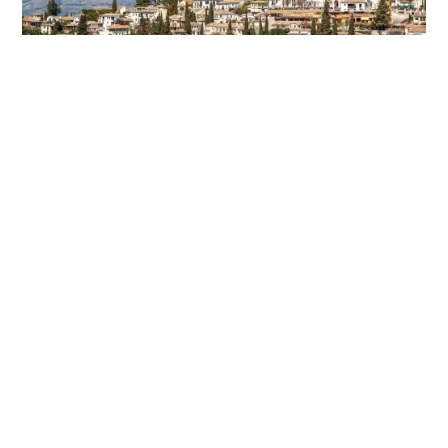
Idei de City Break pentru fiecare anotimp
8 min
Cititi textul
Vizualizeaza toate articolele
IA LEGATURA CU NOI
Plan personalizat de calatorie
Utilizeaza formularul nostru pentru a-ti personaliza cererea cu mai
multe detalii astfel incat noi sa-ti putem trimite oferte potrivite
nevoilor tale.