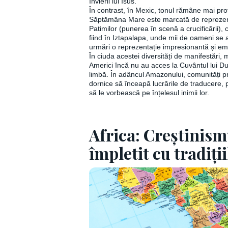
învierii lui Isus.
În contrast, în Mexic, tonul rămâne mai prof
Săptămâna Mare este marcată de reprezent
Patimilor (punerea în scenă a crucificării)
fiind în Iztapalapa, unde mii de oameni se
urmări o reprezentație impresionantă și em
În ciuda acestei diversități de manifestări, 
Americi încă nu au acces la Cuvântul lui 
limbă. În adâncul Amazonului, comunități 
dornice să înceapă lucrările de traducere, 
să le vorbească pe înțelesul inimii lor.
Africa: Creștinism
împletit cu tradiții