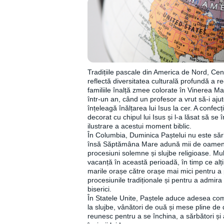
Tradițiile pascale din America de Nord, Cen
reflectă diversitatea culturală profundă a r
familiile înalță zmee colorate în Vinerea Ma
într-un an, când un profesor a vrut să-i aju
înțeleagă înălțarea lui Isus la cer. A confe
decorat cu chipul lui Isus și l-a lăsat să se 
ilustrare a acestui moment biblic.
În Columbia, Duminica Paștelui nu este sărb
însă Săptămâna Mare adună mii de oameni 
procesiuni solemne și slujbe religioase. Mul
vacanță în această perioadă, în timp ce alți
marile orașe către orașe mai mici pentru a 
procesiunile tradiționale și pentru a admira
biserici.
În Statele Unite, Paștele aduce adesea co
la slujbe, vânători de ouă și mese pline de d
reunesc pentru a se închina, a sărbători și