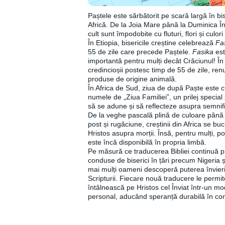
Paștele este sărbătorit pe scară largă în bis
Africă. De la Joia Mare până la Duminica Înv
cult sunt împodobite cu fluturi, flori și culori 
În Etiopia, bisericile creștine celebrează
Fa
55 de zile care precede Paștele.
Fasika
est
importantă pentru mulți decât Crăciunul! Î
credincioșii postesc timp de 55 de zile, ren
produse de origine animală.
În Africa de Sud, ziua de după Paște este
numele de „Ziua Familiei”, un prilej special
să se adune și să reflecteze asupra semnific
De la veghe pascală plină de culoare până
post și rugăciune, creștinii din Africa se buc
Hristos asupra morții. Însă, pentru mulți, p
este încă disponibilă în propria limbă.
Pe măsură ce traducerea Bibliei continuă p
conduse de biserici în țări precum Nigeria 
mai mulți oameni descoperă puterea învierii
Scripturii. Fiecare nouă traducere le permit
întâlnească pe Hristos cel Înviat într-un mo
personal, aducând speranță durabilă în comu