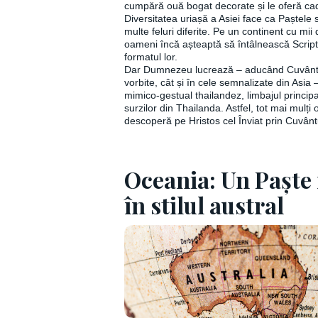
cumpără ouă bogat decorate și le oferă cad
Diversitatea uriașă a Asiei face ca Paștele s
multe feluri diferite. Pe un continent cu mii
oameni încă așteaptă să întâlnească Script
formatul lor.
Dar Dumnezeu lucrează – aducând Cuvântul
vorbite, cât și în cele semnalizate din Asia –
mimico-gestual thailandez, limbajul principa
surzilor din Thailanda. Astfel, tot mai mulți 
descoperă pe Hristos cel Înviat prin Cuvânt
Oceania: Un Paște 
în stilul austral