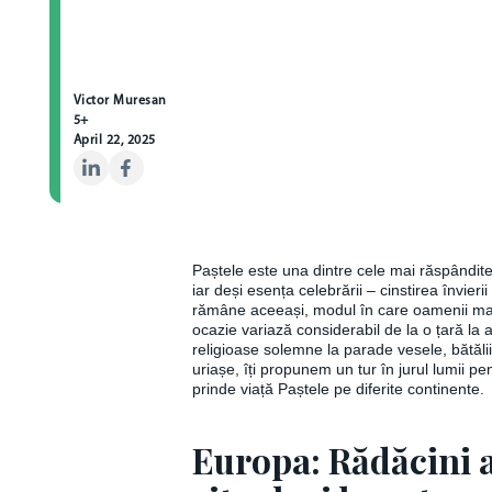
Victor Muresan
5+
April 22, 2025
Paștele este una dintre cele mai răspândite
iar deși esența celebrării – cinstirea învierii
rămâne aceeași, modul în care oamenii m
ocazie variază considerabil de la o țară la al
religioase solemne la parade vesele, bătăli
uriașe, îți propunem un tur în jurul lumii 
prinde viață Paștele pe diferite continente.
Europa: Rădăcini a