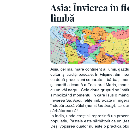
Asia: Învierea în f
limbă
Asia, cel mai mare continent al lumii, găz
culturi și tradiții pascale. În Filipine, dimin
cu două procesiuni separate – bărbații mer
și poartă o icoană a Fecioarei Maria, mama 
cu un văl negru. Cele două grupuri se întâl
simbolizând momentul în care Isus o mâng
învierea Sa. Apoi, fetițe îmbrăcate în îngera
îndepărtează vălul (numit
lambong
), iar o
sărbătorească!
În India, unde creștinii reprezintă un proce
populație, Paștele este sărbătorit ca un „fest
Deși vopsirea ouălor nu este o practică obiș