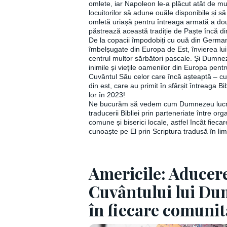
omlete, iar Napoleon le-a plăcut atât de mu
locuitorilor să adune ouăle disponibile și 
omletă uriașă pentru întreaga armată a dou
păstrează această tradiție de Paște încă d
De la copacii împodobiți cu ouă din Germa
îmbelșugate din Europa de Est, învierea lu
centrul multor sărbători pascale. Și Dumne
inimile și viețile oamenilor din Europa pent
Cuvântul Său celor care încă așteaptă – cu
din est, care au primit în sfârșit întreaga Bi
lor în 2023!
Ne bucurăm să vedem cum Dumnezeu lucr
traducerii Bibliei prin parteneriate între orga
comune și biserici locale, astfel încât fieca
cunoaște pe El prin Scriptura tradusă în li
Americile: Aducer
Cuvântului lui D
în fiecare comunit