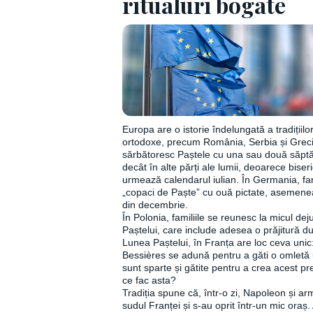
ritualuri bogate
Europa are o istorie îndelungată a tradițiilor
ortodoxe, precum România, Serbia și Grec
sărbătoresc Paștele cu una sau două săptă
decât în alte părți ale lumii, deoarece biser
urmează calendarul iulian. În Germania, fa
„copaci de Paște” cu ouă pictate, asemene
din decembrie.
În Polonia, familiile se reunesc la micul de
Paștelui, care include adesea o prăjitură 
Lunea Paștelui, în Franța are loc ceva unic:
Bessières se adună pentru a găti o omletă 
sunt sparte și gătite pentru a crea acest p
ce fac asta?
Tradiția spune că, într-o zi, Napoleon și ar
sudul Franței și s-au oprit într-un mic ora