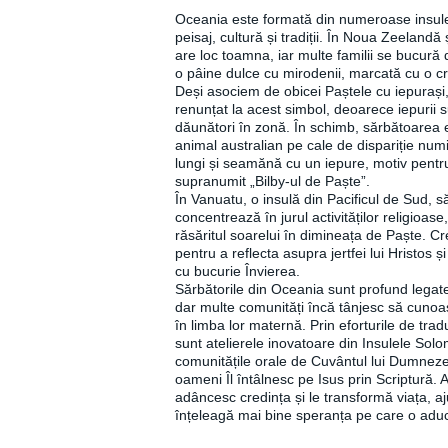
Oceania este formată din numeroase insule,
peisaj, cultură și tradiții. În Noua Zeelandă 
are loc toamna, iar multe familii se bucură
o pâine dulce cu mirodenii, marcată cu o c
Deși asociem de obicei Paștele cu iepurași, 
renunțat la acest simbol, deoarece iepurii s
dăunători în zonă. În schimb, sărbătoarea 
animal australian pe cale de dispariție num
lungi și seamănă cu un iepure, motiv pentr
supranumit „Bilby-ul de Paște”.
În Vanuatu, o insulă din Pacificul de Sud,
concentrează în jurul activităților religioase,
răsăritul soarelui în dimineața de Paște. C
pentru a reflecta asupra jertfei lui Hristos 
cu bucurie Învierea.
Sărbătorile din Oceania sunt profund legate 
dar multe comunități încă tânjesc să cunoa
în limba lor maternă. Prin eforturile de tra
sunt atelierele inovatoare din Insulele Sol
comunitățile orale de Cuvântul lui Dumneze
oameni Îl întâlnesc pe Isus prin Scriptură. Ac
adâncesc credința și le transformă viața, a
înțeleagă mai bine speranța pe care o aduc