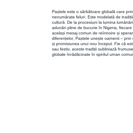
Paștele este o sărbătoare globală care pri
nenumărate feluri. Este modelată de tradiții 
cultură. De la procesiuni la lumina lumânăril
adunări pline de bucurie în Nigeria, fiecare
același mesaj comun de reînnoire și speran
diferențelor, Paștele unește oamenii – prin
și promisiunea unui nou început. Fie că e
sau festiv, aceste tradiții subliniază frumus
globale înrădăcinate în spiritul uman comu