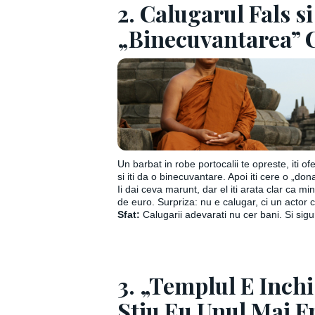
2. Calugarul Fals si
„Binecuvantarea” 
Un barbat in robe portocalii te opreste, iti o
si iti da o binecuvantare. Apoi iti cere o „don
Ii dai ceva marunt, dar el iti arata clar ca m
de euro. Surpriza: nu e calugar, ci un actor
Sfat:
Calugarii adevarati nu cer bani. Si sig
3. „Templul E Inchi
Stiu Eu Unul Mai F