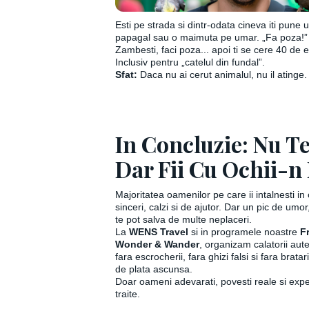
Esti pe strada si dintr-odata cineva iti pune 
papagal sau o maimuta pe umar. „Fa poza!”
Zambesti, faci poza... apoi ti se cere 40 de 
Inclusiv pentru „catelul din fundal”.
Sfat:
Daca nu ai cerut animalul, nu il atinge.
In Concluzie: Nu T
Dar Fii Cu Ochii-n
Majoritatea oamenilor pe care ii intalnesti in 
sinceri, calzi si de ajutor. Dar un pic de umor, 
te pot salva de multe neplaceri.
La
WENS Travel
si in programele noastre
F
Wonder & Wander
, organizam calatorii aute
fara escrocherii, fara ghizi falsi si fara brata
de plata ascunsa.
Doar oameni adevarati, povesti reale si expe
traite.