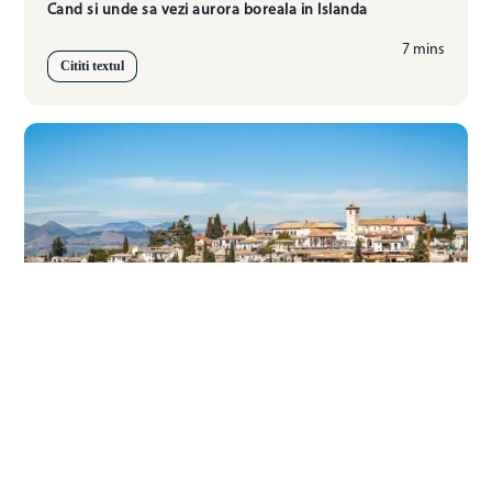
Cand si unde sa vezi aurora boreala in Islanda
7 mins
Cititi textul
Idei de City Break pentru fiecare anotimp
8 min
Cititi textul