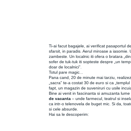
Ti-ai facut bagajele, ai verificat pasaportul de 
sfarsit, in paradis. Aerul miroase a iasomie. U
zambeste. Un localnic iti ofera o bratara „din
sofer de tuk-tuk iti sopteste despre „un temp
doar de localnici”.
Totul pare magic...
Pana cand, 20 de minute mai tarziu, realizez
„sacra” te-a costat 30 de euro si ca „templul
fapt, un magazin de suveniruri cu usile incui
Bine ai venit in fascinanta si amuzanta lume
de vacanta
– unde farmecul, teatrul si insel
ca intr-o telenovela de buget mic. Si da, toat
si cele absurde.
Hai sa le descoperim: