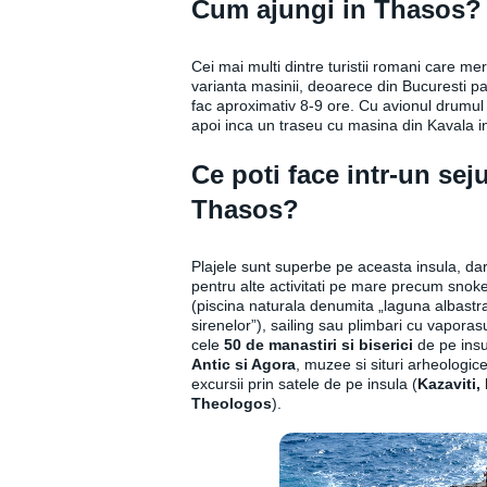
Cum ajungi in Thasos?
Cei mai multi dintre turistii romani care me
varianta masinii, deoarece din Bucuresti pa
fac aproximativ 8-9 ore. Cu avionul drumul
apoi inca un traseu cu masina din Kavala 
Ce poti face intr-un seju
Thasos?
Plajele sunt superbe pe aceasta insula, dar
pentru alte activitati pe mare precum snokerl
(piscina naturala denumita „laguna albastra
sirenelor”), sailing sau plimbari cu vaporasu
cele
50 de manastiri si biserici
de pe insu
Antic si Agora
, muzee si situri arheologice
excursii prin satele de pe insula (
Kazaviti,
Theologos
).