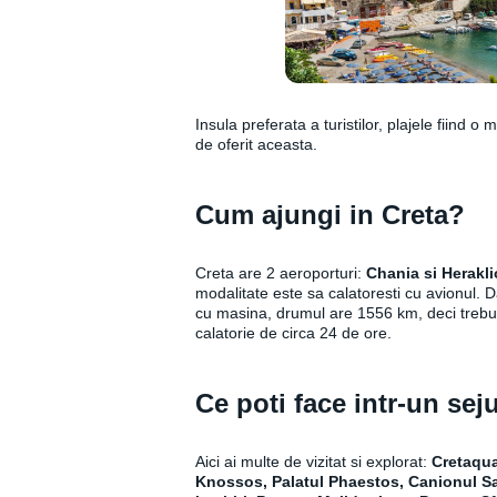
Insula preferata a turistilor, plajele fiind o
de oferit aceasta.
Cum ajungi in Creta?
Creta are 2 aeroporturi:
Chania si Herakl
modalitate este sa calatoresti cu avionul. D
cu masina, drumul are 1556 km, deci trebuie
calatorie de circa 24 de ore.
Ce poti face intr-un sej
Aici ai multe de vizitat si explorat:
Cretaqua
Knossos, Palatul Phaestos, Canionul Sa