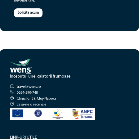
nevoilor tale.
Solicita acum
Inceputul unei calatorii frumoase
travel@wens.ro
0264-590-748
Clinicilor 39, Cluj-Napoca
Lasa-ne o recenzie
LINK-URI UTILE