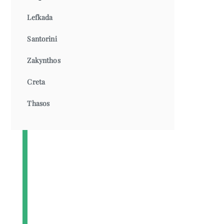
Lefkada
Santorini
Zakynthos
Creta
Thasos