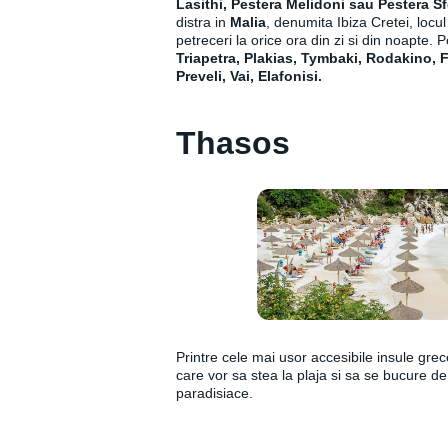
Lasithi, Pestera Melidoni sau Pestera S
distra in
Malia
, denumita Ibiza Cretei, locu
petreceri la orice ora din zi si din noapte. Po
Triapetra, Plakias, Tymbaki, Rodakino, 
Preveli, Vai, Elafonisi.
Thasos
Printre cele mai usor accesibile insule grece
care vor sa stea la plaja si sa se bucure de
paradisiace.