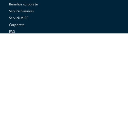
Beneficii corporate
Servicii business
Servicii MICE
Corporate
FAQ
LEGAL
Politica de confidentialitate
Contract cu turistul
Ordonanta Guvern
Termeni si conditii
Licenta si polita
Politica Cookie
Brevet turism
ANPC