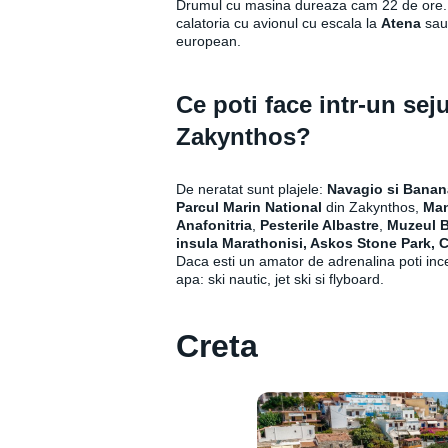
Drumul cu masina dureaza cam 22 de ore. 
calatoria cu avionul cu escala la
Atena
sau 
european.
Ce poti face intr-un seju
Zakynthos?
De neratat sunt plajele:
Navagio si Bana
Parcul Marin National
din Zakynthos,
Man
Anafonitria
,
Pesterile Albastre
,
Muzeul B
insula Marathonisi, Askos Stone Park, 
Daca esti un amator de adrenalina poti ince
apa: ski nautic, jet ski si flyboard.
Creta