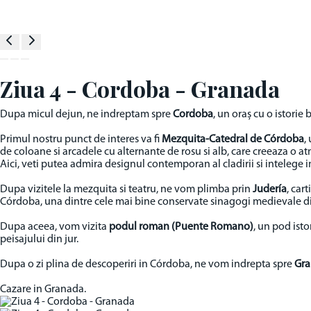
Ziua 4 - Cordoba - Granada
Dupa micul dejun, ne indreptam spre
Cordoba
, un oraș cu o istorie
Primul nostru punct de interes va fi
Mezquita-Catedral de Córdoba
,
de coloane si arcadele cu alternante de rosu si alb, care creeaza o 
Aici, veti putea admira designul contemporan al cladirii si intelege i
Dupa vizitele la mezquita si teatru, ne vom plimba prin
Judería
, car
Córdoba, una dintre cele mai bine conservate sinagogi medievale din
Dupa aceea, vom vizita
podul roman (Puente Romano)
, un pod isto
peisajului din jur.
Dupa o zi plina de descoperiri in Córdoba, ne vom indrepta spre
Gr
Cazare in Granada.