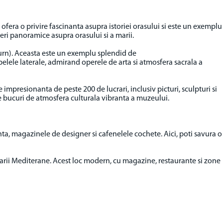
 ofera o privire fascinanta asupra istoriei orasului si este un exemplu
eri panoramice asupra orasului si a marii.
urn). Aceasta este un exemplu splendid de
apelele laterale, admirand operele de arta si atmosfera sacrala a
impresionanta de peste 200 de lucrari, inclusiv picturi, sculpturi si
 te bucuri de atmosfera culturala vibranta a muzeului.
ta, magazinele de designer si cafenelele cochete. Aici, poti savura o
marii Mediterane. Acest loc modern, cu magazine, restaurante si zone