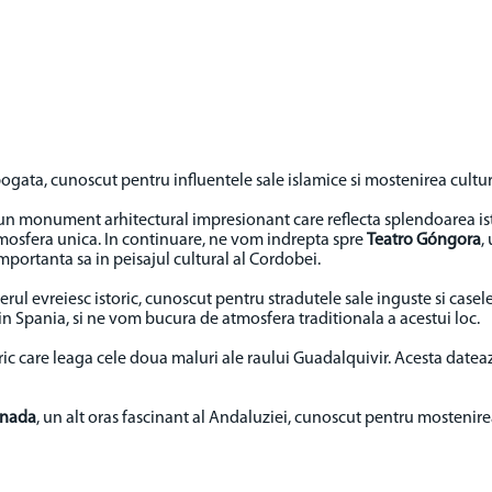
 bogata, cunoscut pentru influentele sale islamice si mostenirea cultur
 un monument arhitectural impresionant care reflecta splendoarea ist
atmosfera unica. In continuare, ne vom indrepta spre
Teatro Góngora
,
mportanta sa in peisajul cultural al Cordobei.
tierul evreiesc istoric, cunoscut pentru stradutele sale inguste si case
 Spania, si ne vom bucura de atmosfera traditionala a acestui loc.
ric care leaga cele doua maluri ale raului Guadalquivir. Acesta dateaza 
anada
, un alt oras fascinant al Andaluziei, cunoscut pentru mostenire