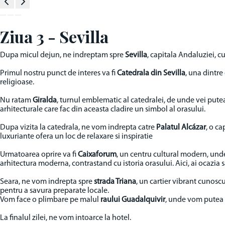
Ziua 3 - Sevilla
Dupa micul dejun, ne indreptam spre
Sevilla
, capitala Andaluziei, 
Primul nostru punct de interes va fi
Catedrala din Sevilla
, una dintr
religioase.
Nu ratam
Giralda
, turnul emblematic al catedralei, de unde vei put
arhitecturale care fac din aceasta cladire un simbol al orasului.
Dupa vizita la catedrala, ne vom indrepta catre
Palatul Alcázar
, o c
luxuriante ofera un loc de relaxare si inspiratie
Urmatoarea oprire va fi
Caixaforum
, un centru cultural modern, und
arhitectura moderna, contrastand cu istoria orasului. Aici, ai ocazia s
Seara, ne vom indrepta spre
strada Triana
, un cartier vibrant cunosc
pentru a savura preparate locale.
Vom face o plimbare pe malul
raului Guadalquivir
, unde vom putea 
La finalul zilei, ne vom intoarce la hotel.