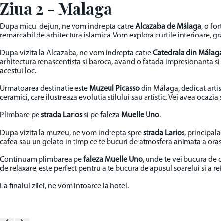
Ziua 2 - Malaga
Dupa micul dejun, ne vom indrepta catre
Alcazaba de Málaga
, o fo
remarcabil de arhitectura islamica. Vom explora curtile interioare, g
Dupa vizita la Alcazaba, ne vom indrepta catre
Catedrala din Málag
arhitectura renascentista si baroca, avand o fatada impresionanta si u
acestui loc.
Urmatoarea destinatie este
Muzeul Picasso
din Málaga, dedicat artist
ceramici, care ilustreaza evolutia stilului sau artistic. Vei avea ocaz
Plimbare pe
strada Larios
si pe faleza
Muelle Uno
.
Dupa vizita la muzeu, ne vom indrepta spre
strada Larios
, principal
cafea sau un gelato in timp ce te bucuri de atmosfera animata a oras
Continuam plimbarea pe
faleza Muelle Uno
, unde te vei bucura de 
de relaxare, este perfect pentru a te bucura de apusul soarelui si a re
La finalul zilei, ne vom intoarce la hotel.