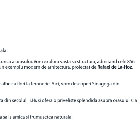
ala.
orica a orasului. Vom explora vasta sa structura, admirand cele 856
 un exemplu modern de arhitectura, proiectat de
Rafael de La-Hoz
.
le albe cu flori la feronerie. Aici, vom descoperi Sinagoga din
din secolul I i.Hr. si ofera o priveliste splendida asupra orasului si a
a sa islamica si frumusetea naturala.