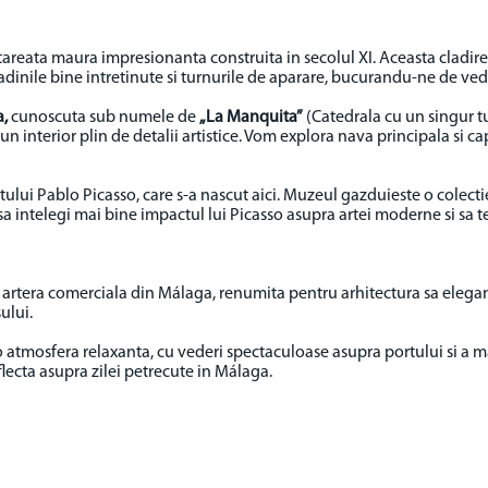
rtareata maura impresionanta construita in secolul XI. Aceasta cladire
radinile bine intretinute si turnurile de aparare, bucurandu-ne de ved
a,
cunoscuta sub numele de
„La Manquita”
(Catedrala cu un singur t
n interior plin de detalii artistice. Vom explora nava principala si c
ului Pablo Picasso, care s-a nascut aici. Muzeul gazduieste o colectie 
ia sa intelegi mai bine impactul lui Picasso asupra artei moderne si sa
a artera comerciala din Málaga, renumita pentru arhitectura sa elegan
ului.
o atmosfera relaxanta, cu vederi spectaculoase asupra portului si a 
flecta asupra zilei petrecute in Málaga.