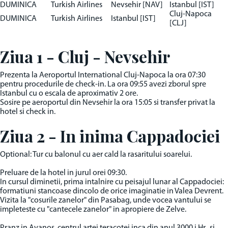
DUMINICA
Turkish Airlines
Nevsehir [NAV]
Istanbul [IST]
Cluj-Napoca
DUMINICA
Turkish Airlines
Istanbul [IST]
[CLJ]
Ziua 1 - Cluj - Nevsehir
Prezenta la Aeroportul International Cluj-Napoca la ora 07:30
pentru procedurile de check-in. La ora 09:55 avezi zborul spre
Istanbul cu o escala de aproximativ 2 ore.
Sosire pe aeroportul din Nevsehir la ora 15:05 si transfer privat la
hotel si check in.
Ziua 2 - In inima Cappadociei
Optional: Tur cu balonul cu aer cald la rasaritului soarelui.
Preluare de la hotel in jurul orei 09:30.
In cursul diminetii, prima intalnire cu peisajul lunar al Cappadociei:
formatiuni stancoase dincolo de orice imaginatie in Valea Devrent.
Vizita la "cosurile zanelor" din Pasabag, unde vocea vantului se
impleteste cu "cantecele zanelor" in apropiere de Zelve.