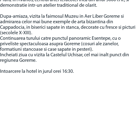
Pranz in Avanos, centrul artei teracotei inca din anul 3000 i.Hr., si
demonstratie intr-un atelier traditional de olarit.
Dupa-amiaza, vizita la faimosul Muzeu in Aer Liber Goreme si
admirarea celor mai bune exemple de arta bizantina din
Cappadocia, in biserici sapate in stanca, decorate cu fresce si picturi
(secolele X-XIII).
Continuarea turului catre punctul panoramic Esentepe, cu o
priveliste spectaculoasa asupra Goreme (cosuri ale zanelor,
formatiuni stancoase si case sapate in pesteri).
Incheiati ziua cu vizita la Castelul Uchisar, cel mai inalt punct din
regiunea Goreme.
Intoarcere la hotel in jurul orei 16:30.