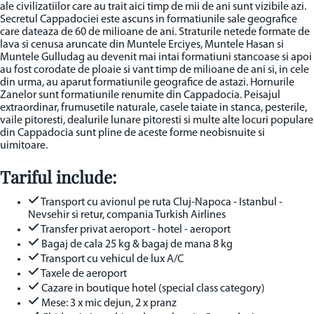
ale civilizatiilor care au trait aici timp de mii de ani sunt vizibile azi.
Secretul Cappadociei este ascuns in formatiunile sale geografice
care dateaza de 60 de milioane de ani. Straturile netede formate de
lava si cenusa aruncate din Muntele Erciyes, Muntele Hasan si
Muntele Gulludag au devenit mai intai formatiuni stancoase si apoi
au fost corodate de ploaie si vant timp de milioane de ani si, in cele
din urma, au aparut formatiunile geografice de astazi. Hornurile
Zanelor sunt formatiunile renumite din Cappadocia. Peisajul
extraordinar, frumusetile naturale, casele taiate in stanca, pesterile,
vaile pitoresti, dealurile lunare pitoresti si multe alte locuri populare
din Cappadocia sunt pline de aceste forme neobisnuite si
uimitoare.
Tariful include:
Transport cu avionul pe ruta Cluj-Napoca - Istanbul -
Nevsehir si retur, compania Turkish Airlines
Transfer privat aeroport - hotel - aeroport
Bagaj de cala 25 kg & bagaj de mana 8 kg
Transport cu vehicul de lux A/C
Taxele de aeroport
Cazare in boutique hotel (special class category)
Mese: 3 x mic dejun, 2 x pranz