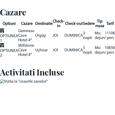
Cazare
Check-
Tip
Optiuni
Cazare
Destinatie
Check-out
Sedere
Tarif
in
masa
Gamirasu
3
Mic
1110€
Cave
Ürgüp
JOI
DUMINICA
OPTIUNEA
nopti
dejun
/ pers
Hotel 4*
1
Millstone
3
Mic
1065€
Cave
Uçhisar
JOI
DUMINICA
OPTIUNEA
nopti
dejun
/ pers
Hotel 4*
2
Activitati Incluse