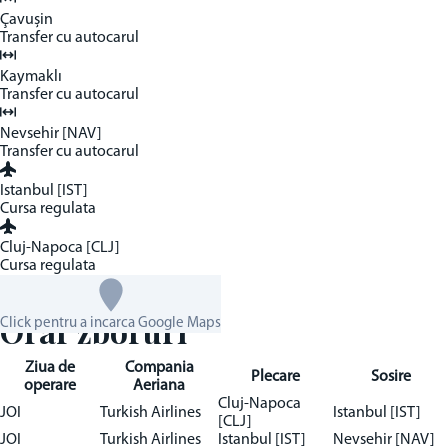
Çavușin
Transfer cu autocarul
Kaymaklı
Transfer cu autocarul
Nevsehir [NAV]
Transfer cu autocarul
Istanbul [IST]
Cursa regulata
Cluj-Napoca [CLJ]
Cursa regulata
Orar zboruri
Click pentru a incarca Google Maps
Ziua de
Compania
Plecare
Sosire
operare
Aeriana
Cluj-Napoca
JOI
Turkish Airlines
Istanbul [IST]
[CLJ]
JOI
Turkish Airlines
Istanbul [IST]
Nevsehir [NAV]